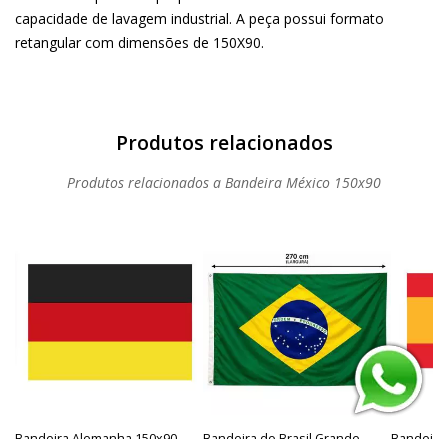
capacidade de lavagem industrial. A peça possui formato
retangular com dimensões de 150X90.
Produtos relacionados a Bandeira México 150x90
Bandeira Alemanha 150x90
Bandeira do Brasil Grande
Bandeira