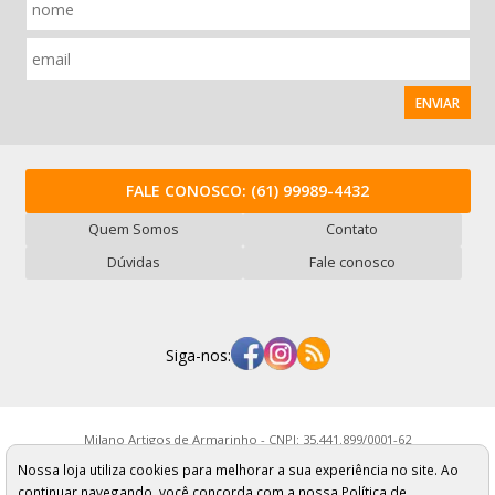
ENVIAR
FALE CONOSCO:
(61) 99989-4432
Quem Somos
Contato
Dúvidas
Fale conosco
Siga-nos:
Milano Artigos de Armarinho - CNPJ: 35.441.899/0001-62
Rua Serra ABC, 987 - Vl. Mercúrio - São Paulo/SP - Cep: 01234-050
Nossa loja utiliza cookies para melhorar a sua experiência no site. Ao
Os preços, quantidade em estoque e condições de pagamento
apresentados neste site não valem necessariamente para nossa loja física e
continuar navegando, você concorda com a nossa Política de