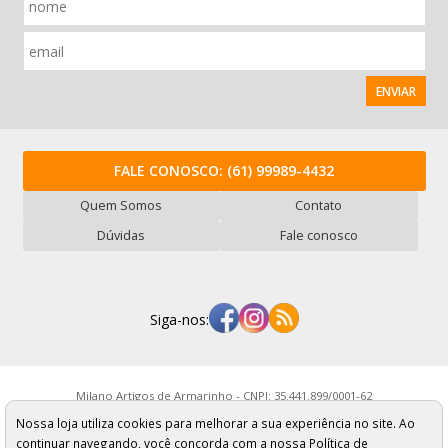
ENVIAR
FALE CONOSCO:
(61) 99989-4432
Quem Somos
Contato
Dúvidas
Fale conosco
Siga-nos:
Milano Artigos de Armarinho - CNPJ: 35.441.899/0001-62
Rua Serra ABC, 987 - Vl. Mercúrio - São Paulo/SP - Cep: 01234-050
Nossa loja utiliza cookies para melhorar a sua experiência no site. Ao
Os preços, quantidade em estoque e condições de pagamento
apresentados neste site não valem necessariamente para nossa loja física e
continuar navegando, você concorda com a nossa Política de