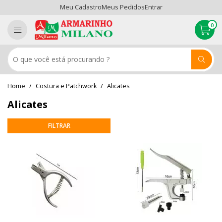
Meu Cadastro
Meus Pedidos
Entrar
0
Costura e Patchwork
Alicates
Alicates