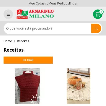
Meu Cadastro
Meus Pedidos
Entrar
0
Receitas
Receitas