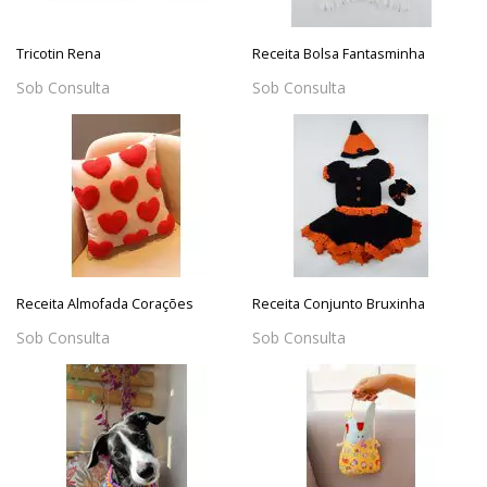
Tricotin Rena
Receita Bolsa Fantasminha
Sob Consulta
Sob Consulta
Receita Almofada Corações
Receita Conjunto Bruxinha
Sob Consulta
Sob Consulta