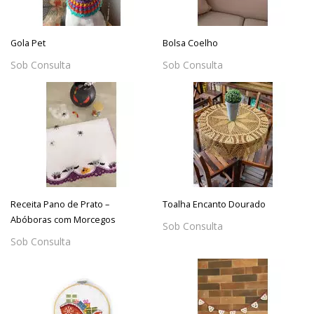
Gola Pet
Bolsa Coelho
Sob Consulta
Sob Consulta
Receita Pano de Prato –
Toalha Encanto Dourado
Abóboras com Morcegos
Sob Consulta
Sob Consulta