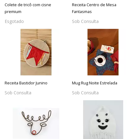
Colete de tricô com cisne
Receita Centro de Mesa
premium
Fantasmas
Esgotado
Sob Consulta
Receita Bastidor Junino
Mug Rug Noite Estrelada
Sob Consulta
Sob Consulta