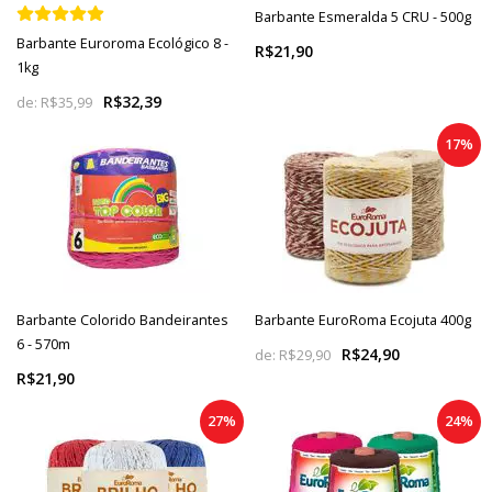
Barbante Esmeralda 5 CRU - 500g
Barbante Euroroma Ecológico 8 -
R$21,90
1kg
R$32,39
de:
R$35,99
17%
Barbante Colorido Bandeirantes
Barbante EuroRoma Ecojuta 400g
6 - 570m
R$24,90
de:
R$29,90
R$21,90
27%
24%