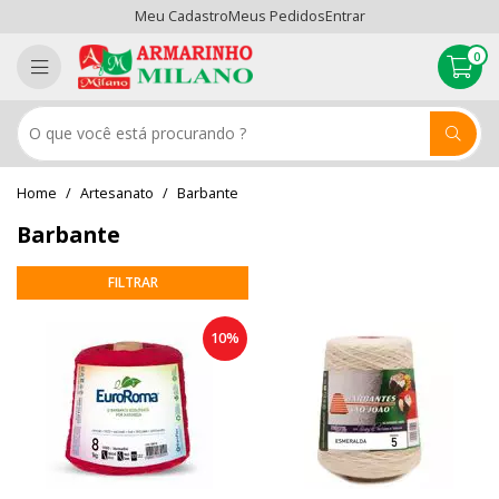
Meu Cadastro
Meus Pedidos
Entrar
0
Artesanato
Barbante
Barbante
10%