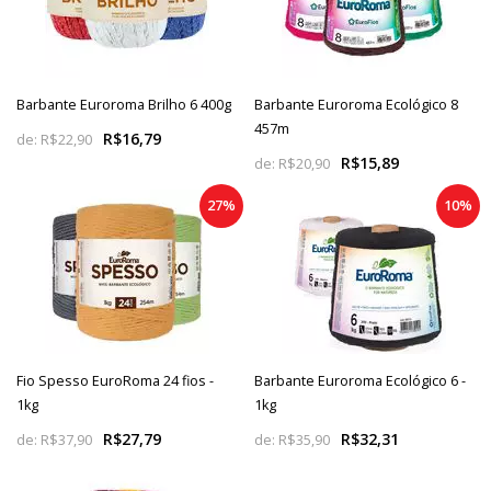
Barbante Euroroma Brilho 6 400g
Barbante Euroroma Ecológico 8
457m
R$16,79
de:
R$22,90
R$15,89
de:
R$20,90
27%
10%
Fio Spesso EuroRoma 24 fios -
Barbante Euroroma Ecológico 6 -
1kg
1kg
R$27,79
R$32,31
de:
R$37,90
de:
R$35,90