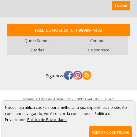
ENVIAR
FALE CONOSCO:
(61) 99989-4432
Quem Somos
Contato
Dúvidas
Fale conosco
Siga-nos:
Milano Artigos de Armarinho - CNPJ: 35.441.899/0001-62
Rua Serra ABC, 987 - Vl. Mercúrio - São Paulo/SP - Cep: 01234-050
Nossa loja utiliza cookies para melhorar a sua experiência no site. Ao
Os preços, quantidade em estoque e condições de pagamento
apresentados neste site não valem necessariamente para nossa loja física e
continuar navegando, você concorda com a nossa Política de
podem sofrer alterações sem prévia notificação. Imagens meramente
Privacidade.
Política de Privacidade
.
ilustrativas. Pedidos sujeitos a análise e confirmação de dados.
ACEITAR E CONTINUAR