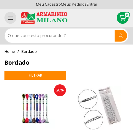
Meu Cadastro
Meus Pedidos
Entrar
0
Bordado
Bordado
20%