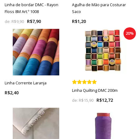
Linha de bordar DMC - Rayon
Agulha de Mão para Costurar
Floss 8M Art.º 1008
Saco
R$7,90
R$1,20
de:
R$9,90
20%
Linha Corrente Laranja
Linha Quilting DMC 200m
R$2,40
R$12,72
de:
R$15,90