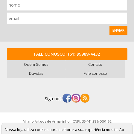
ENVIAR
FALE CONOSCO:
(61) 99989-4432
Quem Somos
Contato
Dúvidas
Fale conosco
Siga-nos:
Milano Artigos de Armarinho - CNPJ: 35.441.899/0001-62
Rua Serra ABC, 987 - Vl. Mercúrio - São Paulo/SP - Cep: 01234-050
Nossa loja utiliza cookies para melhorar a sua experiência no site. Ao
Os preços, quantidade em estoque e condições de pagamento