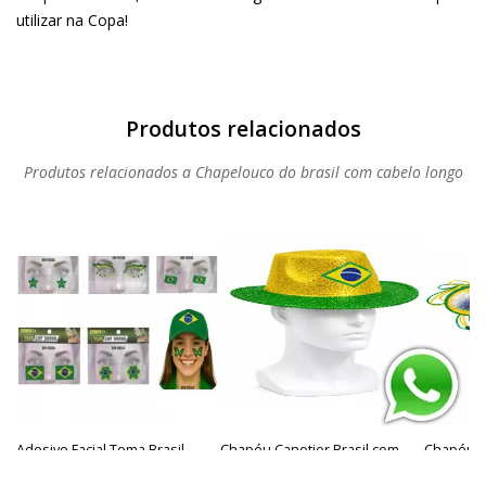
utilizar na Copa!
Produtos relacionados a Chapelouco do brasil com cabelo longo
Adesivo Facial Tema Brasil
Chapéu Canotier Brasil com
Chapéu C
Sortido
Glitter
R$44,90