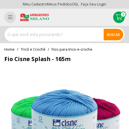
Meu Cadastro
Meus Pedidos
Olá,
Faça Seu Login
0
BUSCAR
home
Tricô e Crochê
fios-para-trico-e-croche
Fio Cisne Splash - 165m