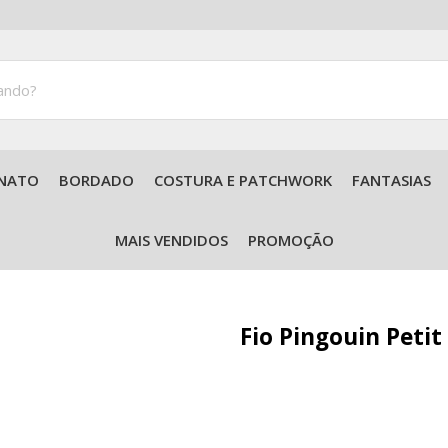
NATO
BORDADO
COSTURA E PATCHWORK
FANTASIAS
Acessórios para Tricô e Crochê
MAIS VENDIDOS
PROMOÇÃO
Fio Pingouin Peti