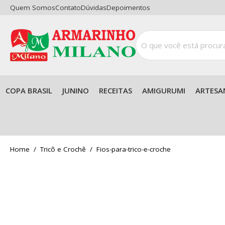
Quem Somos
Contato
Dúvidas
Depoimentos
COPA BRASIL
JUNINO
RECEITAS
AMIGURUMI
ARTESA
home
Tricô e Crochê
fios-para-trico-e-croche