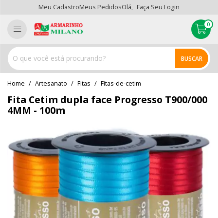
Meu Cadastro
Meus Pedidos
Olá,
Faça Seu Login
0
BUSCAR
home
Artesanato
fitas
fitas-de-cetim
Fita Cetim dupla face Progresso T900/000
4MM - 100m