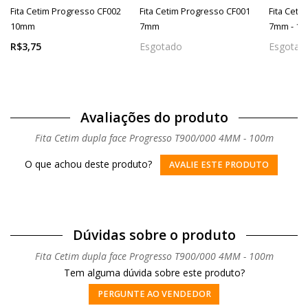
Fita Cetim Progresso CF002
Fita Cetim Progresso CF001
Fita Ceti
10mm
7mm
7mm - 10
R$3,75
Esgotado
Esgotad
Avaliações do produto
Fita Cetim dupla face Progresso T900/000 4MM - 100m
O que achou deste produto?
AVALIE ESTE PRODUTO
Dúvidas sobre o produto
Fita Cetim dupla face Progresso T900/000 4MM - 100m
Tem alguma dúvida sobre este produto?
PERGUNTE AO VENDEDOR