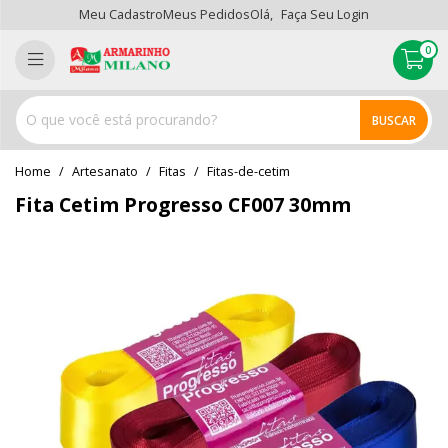
Meu Cadastro
Meus Pedidos
Olá,
Faça Seu Login
0
BUSCAR
home
Artesanato
fitas
fitas-de-cetim
Fita Cetim Progresso CF007 30mm