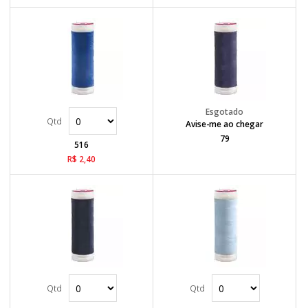
Avise-me ao chegar
79
516
R$ 2,40