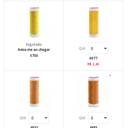
Avise-me ao chegar
5700
6077
R$ 2,40
4933
4885