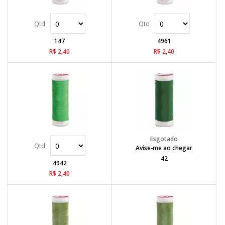
147
4961
R$ 2,40
R$ 2,40
Avise-me ao chegar
42
4942
R$ 2,40