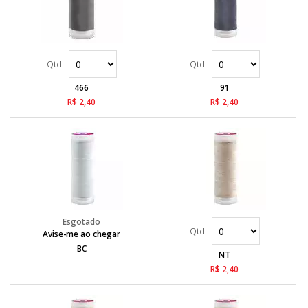
466
91
R$ 2,40
R$ 2,40
Avise-me ao chegar
BC
NT
R$ 2,40