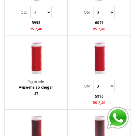
5995
6079
R$ 2,40
R$ 2,40
Avise-me ao chegar
47
5916
R$ 2,40