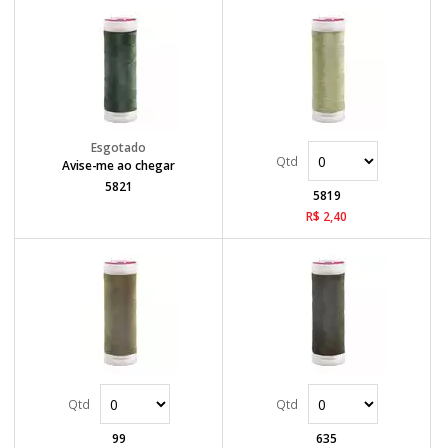
Avise-me ao chegar
5821
5819
R$ 2,40
99
635