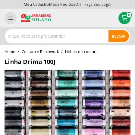
Meu Cadastro
Meus Pedidos
Olá,
Faça Seu Login
0
BUSCAR
home
Costura e Patchwork
linhas-de-costura
Linha Drima 100J