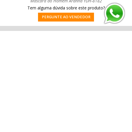
Máscara do Homem Aranha YDH-8182
Tem alguma dúvida sobre este produto?
PERGUNTE AO VENDEDOR
Cadastre-se e receba nossas novidades e promoções.
ENVIAR
FALE CONOSCO:
(61) 99989-4432
Quem Somos
Contato
Dúvidas
Fale conosco