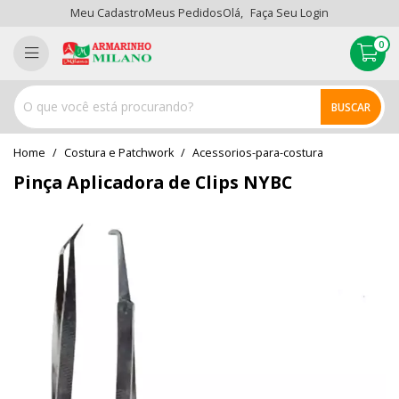
Meu Cadastro
Meus Pedidos
Olá,
Faça Seu Login
0
BUSCAR
home
Costura e Patchwork
acessorios-para-costura
Pinça Aplicadora de Clips NYBC