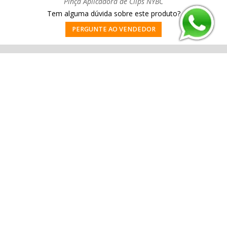
Pinça Aplicadora de Clips NYBC
Tem alguma dúvida sobre este produto?
PERGUNTE AO VENDEDOR
Cadastre-se e receba nossas novidades e promoções.
ENVIAR
FALE CONOSCO:
(61) 99989-4432
Quem Somos
Contato
Dúvidas
Fale conosco