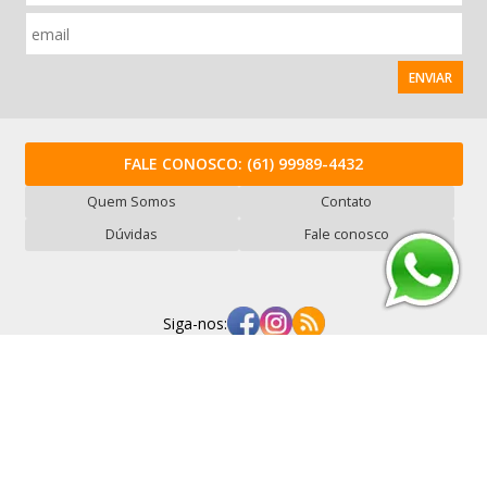
ENVIAR
FALE CONOSCO:
(61) 99989-4432
Quem Somos
Contato
Dúvidas
Fale conosco
Siga-nos:
Milano Artigos de Armarinho - CNPJ: 35.441.899/0001-62
Rua Serra ABC, 987 - Vl. Mercúrio - São Paulo/SP - Cep: 01234-050
Os preços, quantidade em estoque e condições de pagamento
apresentados neste site não valem necessariamente para nossa loja física e
podem sofrer alterações sem prévia notificação. Imagens meramente
ilustrativas. Pedidos sujeitos a análise e confirmação de dados.