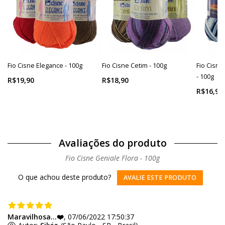
Fio Cisne Elegance - 100g
Fio Cisne Cetim - 100g
Fio Cisne
- 100g
R$19,90
R$18,90
R$16,90
Avaliações do produto
Fio Cisne Geniale Flora - 100g
O que achou deste produto?
AVALIE ESTE PRODUTO
Maravilhosa...❤️
, 07/06/2022 17:50:37