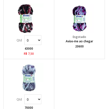
Avise-me ao chegar
20600
43000
R$ 7,50
70000