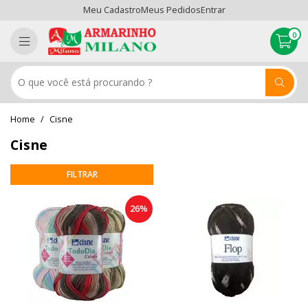
Meu Cadastro
Meus Pedidos
Entrar
0
Cisne
Cisne
26%