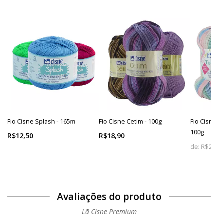
Fio Cisne Splash - 165m
Fio Cisne Cetim - 100g
Fio Cisne
100g
R$12,50
R$18,90
de:
R$25,
Avaliações do produto
Lã Cisne Premium