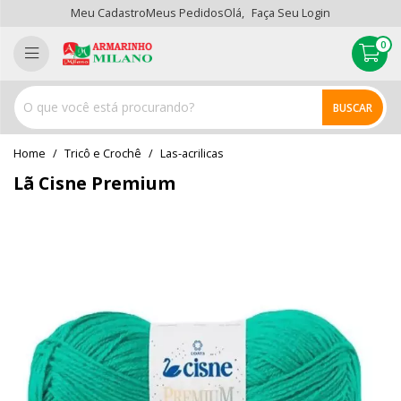
Meu Cadastro
Meus Pedidos
Olá,
Faça Seu Login
0
BUSCAR
home
Tricô e Crochê
las-acrilicas
Lã Cisne Premium